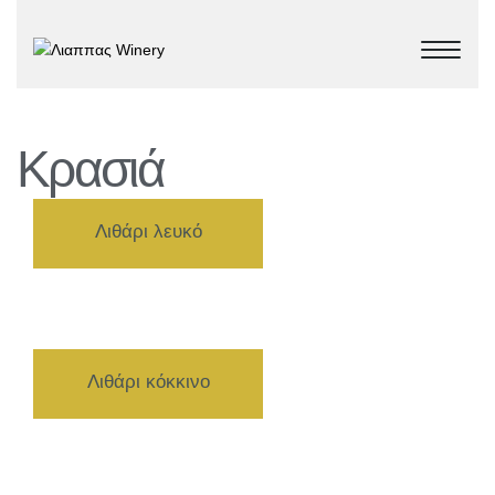
Κρασιά
Λιθάρι λευκό
Λιθάρι κόκκινο